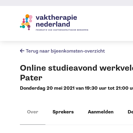
Sla
links
over
Jump
to
navigation
Terug naar bijeenkomsten-overzicht
Jump
to
Online studieavond werkve
main
content
Pater
donderdag 20 mei 2021 van 19:30 uur tot 21:00 u
Over
Sprekers
Aanmelden
D