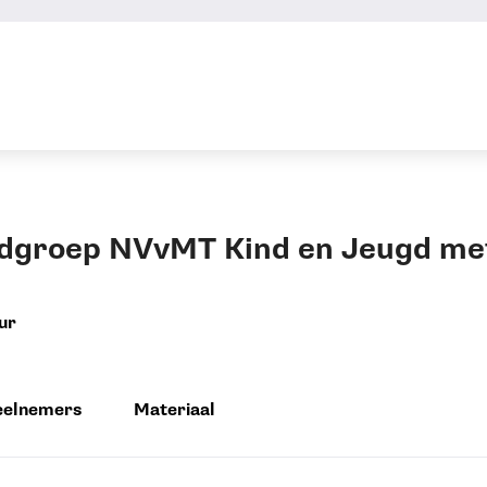
ldgroep NVvMT Kind en Jeugd met
ur
eelnemers
Materiaal