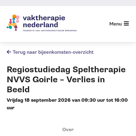
Sla
links
over
Menu
Agenda
Jump
Agenda archief
to
navigation
Terug naar bijeenkomsten-overzicht
Jump
to
Regiostudiedag Speltherapie
main
content
NVVS Goirle – Verlies in
Beeld
vrijdag 18 september 2026 van 09:30 uur tot 16:00
uur
Over