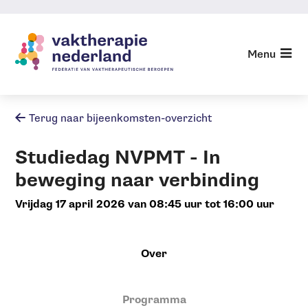
Sla
links
over
Menu
Agenda
Jump
Agenda archief
to
navigation
Terug naar bijeenkomsten-overzicht
Jump
to
Studiedag NVPMT - In
main
content
beweging naar verbinding
vrijdag 17 april 2026 van 08:45 uur tot 16:00 uur
Over
Programma