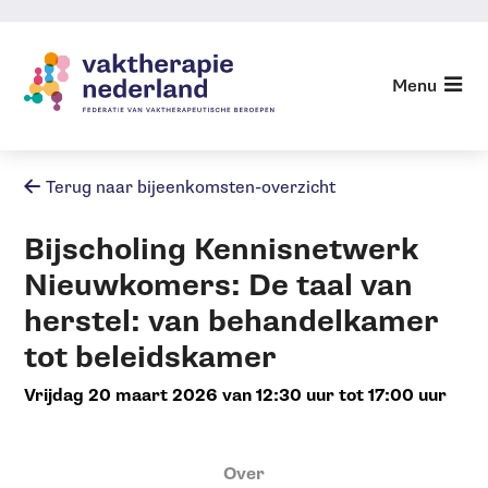
Sla
links
over
Menu
Agenda
Jump
Agenda archief
to
navigation
Terug naar bijeenkomsten-overzicht
Jump
to
Bijscholing Kennisnetwerk
main
content
Nieuwkomers: De taal van
herstel: van behandelkamer
tot beleidskamer
vrijdag 20 maart 2026 van 12:30 uur tot 17:00 uur
Over