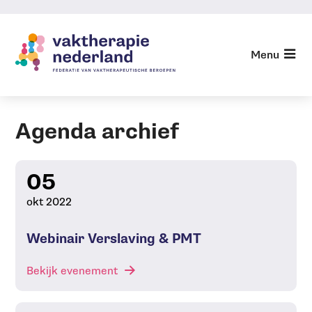
Sla
links
over
Menu
Agenda
Jump
Agenda archief
to
navigation
Jump
Agenda archief
to
main
05
content
okt 2022
Webinair Verslaving & PMT
Bekijk evenement